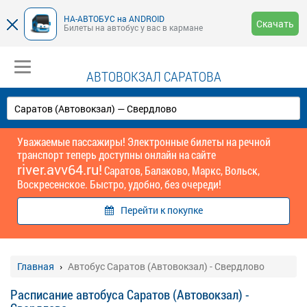
НА-АВТОБУС на ANDROID
Скачать
Билеты на автобус у вас в кармане
АВТОВОКЗАЛ САРАТОВА
Уважаемые пассажиры! Электронные билеты на речной
транспорт теперь доступны онлайн на сайте
river.avv64.ru!
Саратов, Балаково, Маркс, Вольск,
Воскресенское. Быстро, удобно, без очереди!
Перейти к покупке
Главная
Автобус Саратов (Автовокзал) - Свердлово
Расписание автобуса Саратов (Автовокзал) -