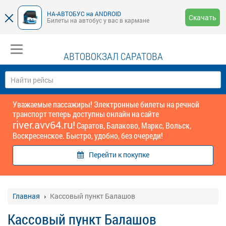
НА-АВТОБУС на ANDROID
Скачать
Билеты на автобус у вас в кармане
АВТОВОКЗАЛ САРАТОВА
Уважаемые пассажиры! Электронные билеты на речной
транспорт теперь доступны онлайн на сайте
river.avv64.ru!
Саратов, Балаково, Маркс, Вольск,
Воскресенское. Быстро, удобно, без очереди!
Перейти к покупке
Главная
Кассовый пункт Балашов
Кассовый пункт Балашов