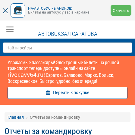
НА-АВТОБУС на ANDROID
Скачать
Билеты на автобус у вас в кармане
АВТОВОКЗАЛ САРАТОВА
Уважаемые пассажиры! Электронные билеты на речной
транспорт теперь доступны онлайн на сайте
river.avv64.ru!
Саратов, Балаково, Маркс, Вольск,
Воскресенское. Быстро, удобно, без очереди!
Перейти к покупке
Главная
Отчеты за командировку
Отчеты за командировку