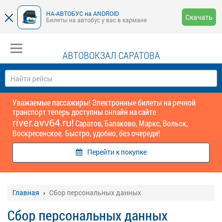
НА-АВТОБУС на ANDROID
Скачать
Билеты на автобус у вас в кармане
АВТОВОКЗАЛ САРАТОВА
Уважаемые пассажиры! Электронные билеты на речной
транспорт теперь доступны онлайн на сайте
river.avv64.ru!
Саратов, Балаково, Маркс, Вольск,
Воскресенское. Быстро, удобно, без очереди!
Перейти к покупке
Главная
Сбор персональных данных
Сбор персональных данных