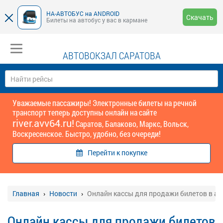
НА-АВТОБУС на ANDROID
Скачать
Билеты на автобус у вас в кармане
АВТОВОКЗАЛ САРАТОВА
Уважаемые пассажиры! Электронные билеты на речной
транспорт теперь доступны онлайн на сайте
river.avv64.ru!
Саратов, Балаково, Маркс, Вольск,
Воскресенское. Быстро, удобно, без очереди!
Перейти к покупке
Главная
Новости
Онлайн кассы для продажи билетов в ав
Онлайн кассы для продажи билетов