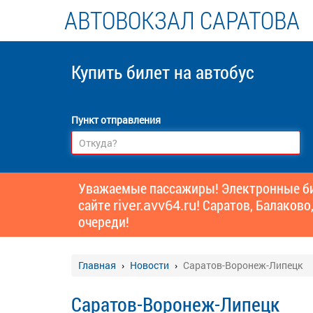
АВТОВОКЗАЛ САРАТОВА
Купить билет
на автобус
Пункт отправления
Уважаемые пассажиры! Электронные бил
сайте
river.avv64.ru!
Саратов, Балаково,
очереди!
Главная
Новости
Саратов-Воронеж-Липецк
Саратов-Воронеж-Липецк