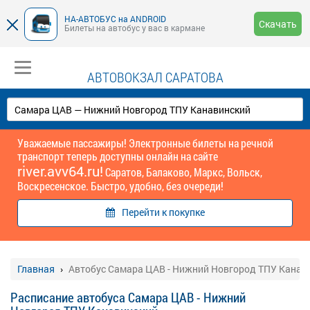
НА-АВТОБУС на ANDROID
Скачать
Билеты на автобус у вас в кармане
АВТОВОКЗАЛ САРАТОВА
Уважаемые пассажиры! Электронные билеты на речной
транспорт теперь доступны онлайн на сайте
river.avv64.ru!
Саратов, Балаково, Маркс, Вольск,
Воскресенское. Быстро, удобно, без очереди!
Перейти к покупке
Главная
Автобус Самара ЦАВ - Нижний Новгород ТПУ Канав
Расписание автобуса Самара ЦАВ - Нижний