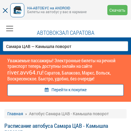
НА-АВТОБУС на ANDROID
Скачать
Билеты на автобус у вас в кармане
АВТОВОКЗАЛ САРАТОВА
Уважаемые пассажиры! Электронные билеты на речной
транспорт теперь доступны онлайн на сайте
river.avv64.ru!
Саратов, Балаково, Маркс, Вольск,
Воскресенское. Быстро, удобно, без очереди!
Перейти к покупке
Главная
Автобус Самара ЦАВ - Камышла поворот
Расписание автобуса Самара ЦАВ - Камышла