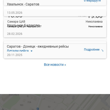
о маршруте
Хвалынск - Саратов
13.05.2026
18:30
19:00
08 авг
Самара ЦАВ
Николаевка
Хвалынск-Балаково
Самара ЦАВ, ул. Авроры, 207
Николаевка
—
28.02.2026
руб.
Рейс отменен
Саратов - Донецк - ежедневные рейсы
Подробнее
Детали рейса
о маршруте
20.11.2025
Все новости »