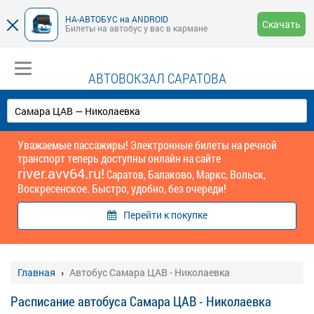
НА-АВТОБУС на ANDROID
Скачать
Билеты на автобус у вас в кармане
АВТОВОКЗАЛ САРАТОВА
Уважаемые пассажиры! Электронные билеты на речной
транспорт теперь доступны онлайн на сайте
river.avv64.ru!
Саратов, Балаково, Маркс, Вольск,
Воскресенское. Быстро, удобно, без очереди!
Перейти к покупке
Главная
Автобус Самара ЦАВ - Николаевка
Расписание автобуса Самара ЦАВ - Николаевка