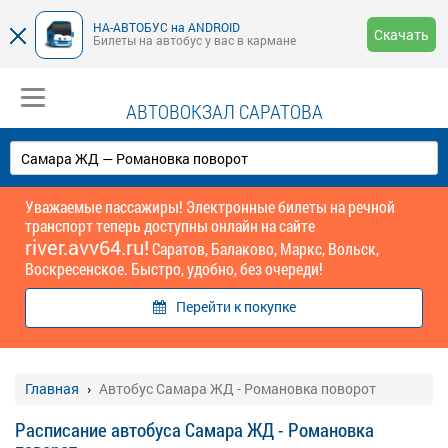
НА-АВТОБУС на ANDROID
Скачать
Билеты на автобус у вас в кармане
АВТОВОКЗАЛ САРАТОВА
Уважаемые пассажиры! Электронные билеты на речной
транспорт теперь доступны онлайн на сайте
river.avv64.ru!
Саратов, Балаково, Маркс, Вольск,
Воскресенское. Быстро, удобно, без очереди!
Перейти к покупке
Главная
Автобус Самара ЖД - Романовка поворот
Расписание автобуса Самара ЖД - Романовка