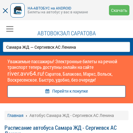
НА-АВТОБУС на ANDROID
Скачать
Билеты на автобус у вас в кармане
АВТОВОКЗАЛ САРАТОВА
Уважаемые пассажиры! Электронные билеты на речной
транспорт теперь доступны онлайн на сайте
river.avv64.ru!
Саратов, Балаково, Маркс, Вольск,
Воскресенское. Быстро, удобно, без очереди!
Перейти к покупке
Главная
Автобус Самара ЖД - Сергиевск АС Ленина
Расписание автобуса Самара ЖД - Сергиевск АС