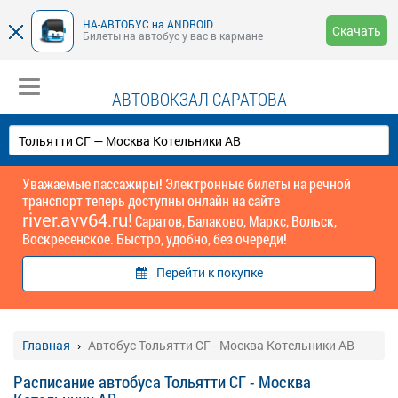
НА-АВТОБУС на ANDROID
Скачать
Билеты на автобус у вас в кармане
АВТОВОКЗАЛ САРАТОВА
Уважаемые пассажиры! Электронные билеты на речной
транспорт теперь доступны онлайн на сайте
river.avv64.ru!
Саратов, Балаково, Маркс, Вольск,
Воскресенское. Быстро, удобно, без очереди!
Перейти к покупке
Главная
Автобус Тольятти СГ - Москва Котельники АВ
Расписание автобуса Тольятти СГ - Москва