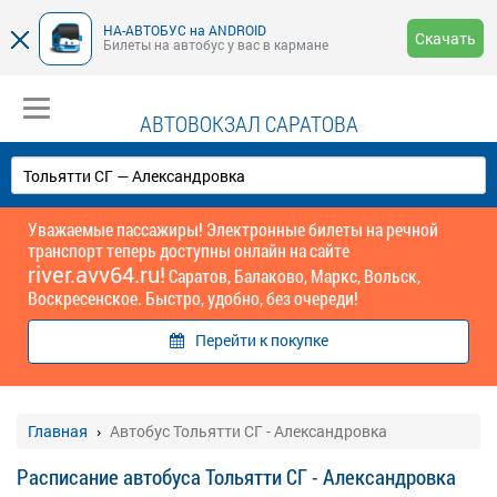
НА-АВТОБУС на ANDROID
Скачать
Билеты на автобус у вас в кармане
АВТОВОКЗАЛ САРАТОВА
Уважаемые пассажиры! Электронные билеты на речной
транспорт теперь доступны онлайн на сайте
river.avv64.ru!
Саратов, Балаково, Маркс, Вольск,
Воскресенское. Быстро, удобно, без очереди!
Перейти к покупке
Главная
Автобус Тольятти СГ - Александровка
Расписание автобуса Тольятти СГ - Александровка