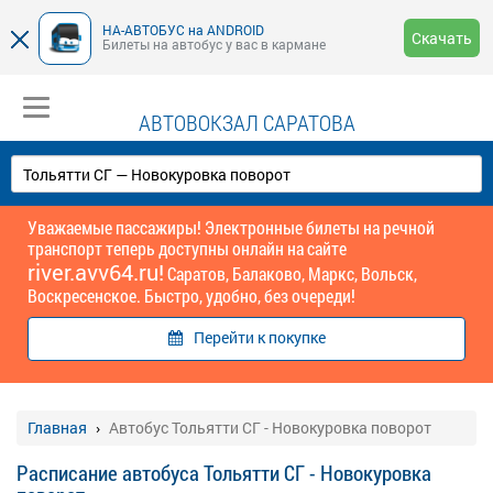
НА-АВТОБУС на ANDROID
Скачать
Билеты на автобус у вас в кармане
АВТОВОКЗАЛ САРАТОВА
Уважаемые пассажиры! Электронные билеты на речной
транспорт теперь доступны онлайн на сайте
river.avv64.ru!
Саратов, Балаково, Маркс, Вольск,
Воскресенское. Быстро, удобно, без очереди!
Перейти к покупке
Главная
Автобус Тольятти СГ - Новокуровка поворот
Расписание автобуса Тольятти СГ - Новокуровка