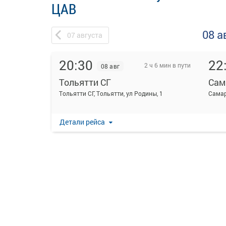
ЦАВ
08 а
07
августа
20:30
22
2 ч 6 мин в пути
08 авг
Тольятти СГ
Сам
Тольятти СГ, Тольятти, ул Родины, 1
Детали рейса