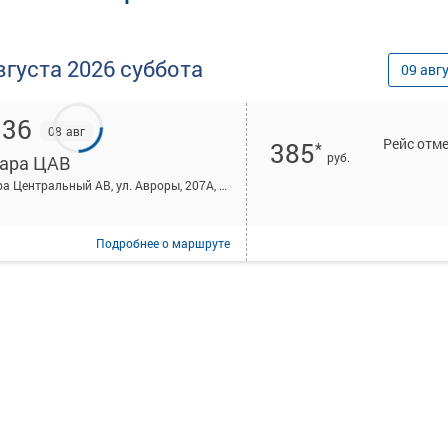
вгуста
2026
суббота
09
авг
:36
08 авг
Рейс отм
385
*
руб.
ара ЦАВ
Самара Центральный АВ, ул. Авроры, 207А, Самара, Россия
Подробнее
о маршруте