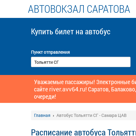
АВТОВОКЗАЛ САРАТОВА
Купить билет
на автобус
Пункт отправления
Уважаемые пассажиры! Электронные бил
сайте
river.avv64.ru!
Саратов, Балаково,
очереди!
Главная
Автобус Тольятти СГ - Самара ЦАВ
Расписание автобуса Тольятт