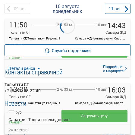
10 августа
09
авг
11
авг
понедельник
11:50
14:43
10 авг
2 ч. 53 м
Тольятти СГ
Самара ЖД
Тольятти СГ, Тольятти, ул Родины, 1
Самара ЖД (остановка ул. Спортивная 3А)
385
*
руб.
Служба поддержки
Выбрать
ТРАНЗИТ
Подробнее
Детали рейса
Контакты справочной
о маршруте
Тольятти СГ
13:30
16:03
10 авг
2 ч. 33 м
+7 (8482) 28-22-40
Тольятти СГ
Самара ЖД
Новости
Тольятти СГ, Тольятти, ул Родины, 1
Самара ЖД (остановка ул. Спортивная 3А)
—
руб.
Загрузить цену
Саратов - Тольятти ежедневно
ТРАНЗИТ
24.07.2026
Подробнее
Детали рейса