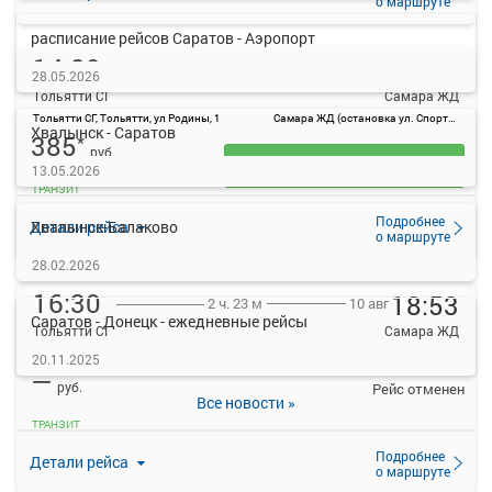
о маршруте
расписание рейсов Саратов - Аэропорт
14:20
16:43
10 авг
2 ч. 23 м
28.05.2026
Тольятти СГ
Самара ЖД
Тольятти СГ, Тольятти, ул Родины, 1
Самара ЖД (остановка ул. Спортивная 3А)
Хвалынск - Саратов
385
*
руб.
Выбрать
13.05.2026
ТРАНЗИТ
Подробнее
Детали рейса
Хвалынск-Балаково
о маршруте
28.02.2026
16:30
18:53
10 авг
2 ч. 23 м
Саратов - Донецк - ежедневные рейсы
Тольятти СГ
Самара ЖД
Тольятти СГ, Тольятти, ул Родины, 1
Самара ЖД (остановка ул. Спортивная 3А)
20.11.2025
—
руб.
Рейс отменен
Все новости »
ТРАНЗИТ
Подробнее
Детали рейса
о маршруте