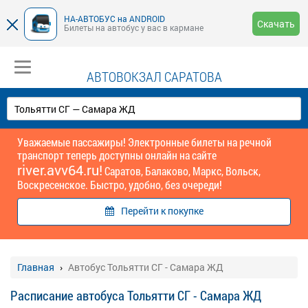
НА-АВТОБУС на ANDROID
Скачать
Билеты на автобус у вас в кармане
АВТОВОКЗАЛ САРАТОВА
Уважаемые пассажиры! Электронные билеты на речной
транспорт теперь доступны онлайн на сайте
river.avv64.ru!
Саратов, Балаково, Маркс, Вольск,
Воскресенское. Быстро, удобно, без очереди!
Перейти к покупке
Главная
Автобус Тольятти СГ - Самара ЖД
Расписание автобуса Тольятти СГ - Самара ЖД