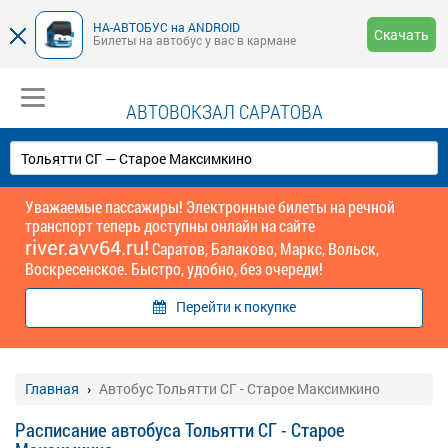
НА-АВТОБУС на ANDROID
Скачать
Билеты на автобус у вас в кармане
АВТОВОКЗАЛ САРАТОВА
Уважаемые пассажиры! Электронные билеты на речной
транспорт теперь доступны онлайн на сайте
river.avv64.ru!
Саратов, Балаково, Маркс, Вольск,
Воскресенское. Быстро, удобно, без очереди!
Перейти к покупке
Главная
Автобус Тольятти СГ - Старое Максимкино
Расписание автобуса Тольятти СГ - Старое