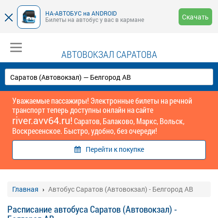
НА-АВТОБУС на ANDROID
Скачать
Билеты на автобус у вас в кармане
АВТОВОКЗАЛ САРАТОВА
Уважаемые пассажиры! Электронные билеты на речной
транспорт теперь доступны онлайн на сайте
river.avv64.ru!
Саратов, Балаково, Маркс, Вольск,
Воскресенское. Быстро, удобно, без очереди!
Перейти к покупке
Главная
Автобус Саратов (Автовокзал) - Белгород АВ
Расписание автобуса Саратов (Автовокзал) -