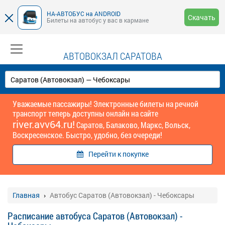
НА-АВТОБУС на ANDROID
Скачать
Билеты на автобус у вас в кармане
АВТОВОКЗАЛ САРАТОВА
Уважаемые пассажиры! Электронные билеты на речной
транспорт теперь доступны онлайн на сайте
river.avv64.ru!
Саратов, Балаково, Маркс, Вольск,
Воскресенское. Быстро, удобно, без очереди!
Перейти к покупке
Главная
Автобус Саратов (Автовокзал) - Чебоксары
Расписание автобуса Саратов (Автовокзал) -