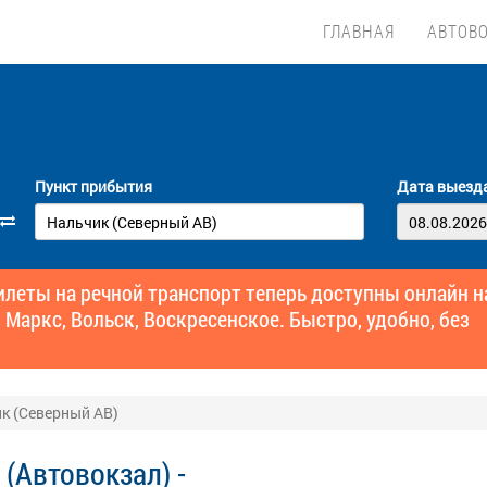
ГЛАВНАЯ
АВТОВ
Пункт прибытия
Дата выезд
еты на речной транспорт теперь доступны онлайн н
 Маркс, Вольск, Воскресенское. Быстро, удобно, без
ик (Северный АВ)
(Автовокзал) -