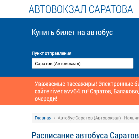
АВТОВОКЗАЛ САРАТОВА
Купить билет
на автобус
Пункт отправления
Уважаемые пассажиры! Электронные бил
сайте
river.avv64.ru!
Саратов, Балаково,
очереди!
Главная
Автобус Саратов (Автовокзал) - Нальч
Расписание автобуса Саратов 