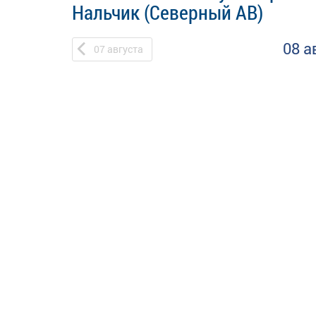
Нальчик (Северный АВ)
08 а
07
августа