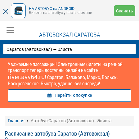
НА-АВТОБУС на ANDROID
Скачать
Билеты на автобус у вас в кармане
АВТОВОКЗАЛ САРАТОВА
Уважаемые пассажиры! Электронные билеты на речной
транспорт теперь доступны онлайн на сайте
river.avv64.ru!
Саратов, Балаково, Маркс, Вольск,
Воскресенское. Быстро, удобно, без очереди!
Перейти к покупке
Главная
Автобус Саратов (Автовокзал) - Элиста
Расписание автобуса Саратов (Автовокзал) -