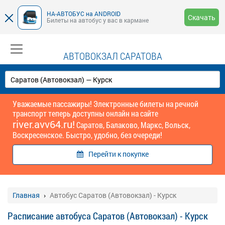
НА-АВТОБУС на ANDROID
Скачать
Билеты на автобус у вас в кармане
АВТОВОКЗАЛ САРАТОВА
Уважаемые пассажиры! Электронные билеты на речной
транспорт теперь доступны онлайн на сайте
river.avv64.ru!
Саратов, Балаково, Маркс, Вольск,
Воскресенское. Быстро, удобно, без очереди!
Перейти к покупке
Главная
Автобус Саратов (Автовокзал) - Курск
Расписание автобуса Саратов (Автовокзал) - Курск