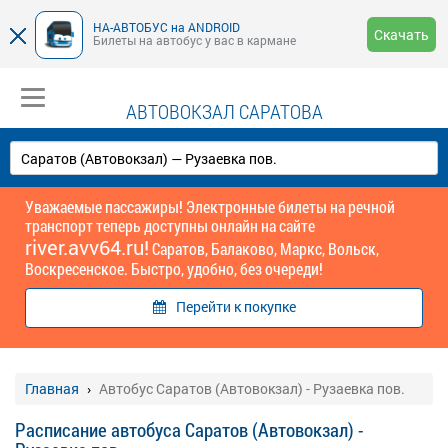
НА-АВТОБУС на ANDROID
Скачать
Билеты на автобус у вас в кармане
АВТОВОКЗАЛ САРАТОВА
Уважаемые пассажиры! Электронные билеты на речной
транспорт теперь доступны онлайн на сайте
river.avv64.ru!
Саратов, Балаково, Маркс, Вольск,
Воскресенское. Быстро, удобно, без очереди!
Перейти к покупке
Главная
Автобус Саратов (Автовокзал) - Рузаевка пов.
Расписание автобуса Саратов (Автовокзал) -