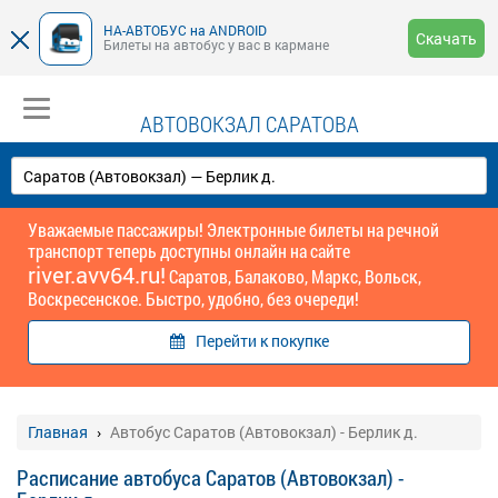
НА-АВТОБУС на ANDROID
Скачать
Билеты на автобус у вас в кармане
АВТОВОКЗАЛ САРАТОВА
Уважаемые пассажиры! Электронные билеты на речной
транспорт теперь доступны онлайн на сайте
river.avv64.ru!
Саратов, Балаково, Маркс, Вольск,
Воскресенское. Быстро, удобно, без очереди!
Перейти к покупке
Главная
Автобус Саратов (Автовокзал) - Берлик д.
Расписание автобуса Саратов (Автовокзал) -