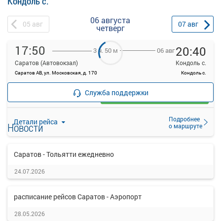
Кондоль с.
06 августа
05
авг
07
авг
четверг
17:50
20:40
06 авг
3 ч. 50 м
Саратов (Автовокзал)
Кондоль с.
Саратов АВ, ул. Московская, д. 170
Кондоль с.
—
руб.
Служба поддержки
Загрузить цену
Подробнее
Детали рейса
Новости
о маршруте
Саратов - Тольятти ежедневно
24.07.2026
расписание рейсов Саратов - Аэропорт
28.05.2026