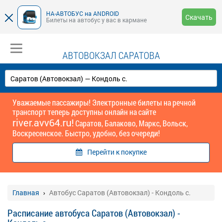
НА-АВТОБУС на ANDROID
Скачать
Билеты на автобус у вас в кармане
АВТОВОКЗАЛ САРАТОВА
Уважаемые пассажиры! Электронные билеты на речной
транспорт теперь доступны онлайн на сайте
river.avv64.ru!
Саратов, Балаково, Маркс, Вольск,
Воскресенское. Быстро, удобно, без очереди!
Перейти к покупке
Главная
Автобус Саратов (Автовокзал) - Кондоль с.
Расписание автобуса Саратов (Автовокзал) -