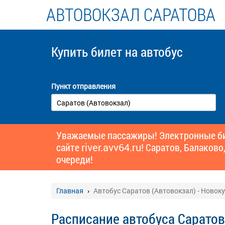
АВТОВОКЗАЛ САРАТОВА
Купить билет
на автобус
Пункт отправления
Уважаемые пассажиры! Электронные бил
сайте
river.avv64.ru!
Саратов, Балаково,
очереди!
Главная
Автобус Саратов (Автовокзал) - Новок
Расписание автобуса Саратов 