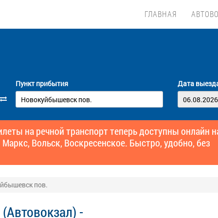
ГЛАВНАЯ
АВТОВ
Пункт прибытия
Дата выезд
еты на речной транспорт теперь доступны онлайн н
 Маркс, Вольск, Воскресенское. Быстро, удобно, без
уйбышевск пов.
(Автовокзал) -