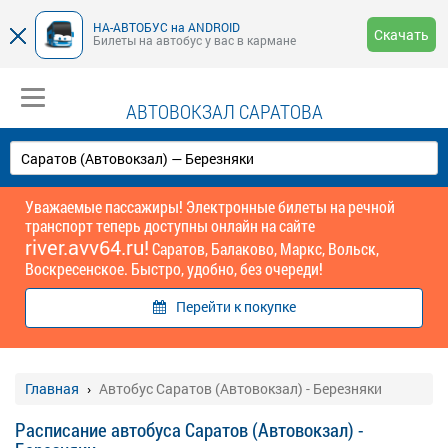
НА-АВТОБУС на ANDROID
Скачать
Билеты на автобус у вас в кармане
АВТОВОКЗАЛ САРАТОВА
Уважаемые пассажиры! Электронные билеты на речной
транспорт теперь доступны онлайн на сайте
river.avv64.ru!
Саратов, Балаково, Маркс, Вольск,
Воскресенское. Быстро, удобно, без очереди!
Перейти к покупке
Главная
Автобус Саратов (Автовокзал) - Березняки
Расписание автобуса Саратов (Автовокзал) -