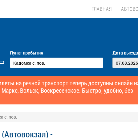
ГЛАВНАЯ
АВТОВ
Пункт прибытия
Дата выезд
еты на речной транспорт теперь доступны онлайн н
 Маркс, Вольск, Воскресенское. Быстро, удобно, без
а с. пов.
(Автовокзал) -