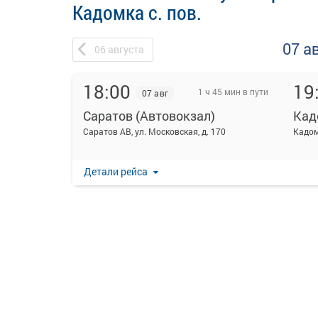
Кадомка с. пов.
07 а
06
августа
18:00
19
1 ч 45 мин в пути
07 авг
Саратов (Автовокзал)
Кад
Саратов АВ, ул. Московская, д. 170
Кадом
Детали рейса