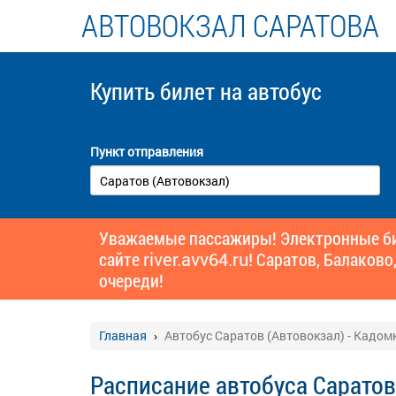
АВТОВОКЗАЛ САРАТОВА
Купить билет
на автобус
Пункт отправления
Уважаемые пассажиры! Электронные бил
сайте
river.avv64.ru!
Саратов, Балаково,
очереди!
Главная
Автобус Саратов (Автовокзал) - Кадомк
Расписание автобуса Саратов 