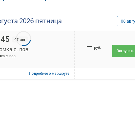
вгуста
2026
пятница
08
авг
:45
07 авг
—
руб.
омка с. пов.
Загрузить
ка с. пов.
Подробнее
о маршруте