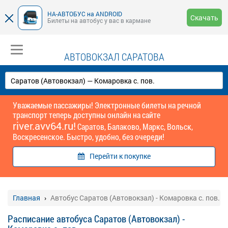
НА-АВТОБУС на ANDROID
Скачать
Билеты на автобус у вас в кармане
АВТОВОКЗАЛ САРАТОВА
Уважаемые пассажиры! Электронные билеты на речной
транспорт теперь доступны онлайн на сайте
river.avv64.ru!
Саратов, Балаково, Маркс, Вольск,
Воскресенское. Быстро, удобно, без очереди!
Перейти к покупке
Главная
Автобус Саратов (Автовокзал) - Комаровка с. пов.
Расписание автобуса Саратов (Автовокзал) -