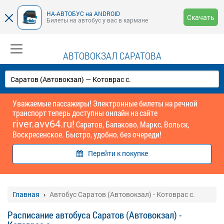
НА-АВТОБУС на ANDROID
Скачать
Билеты на автобус у вас в кармане
АВТОВОКЗАЛ САРАТОВА
Уважаемые пассажиры! Электронные билеты на речной
транспорт теперь доступны онлайн на сайте
river.avv64.ru!
Саратов, Балаково, Маркс, Вольск,
Воскресенское. Быстро, удобно, без очереди!
Перейти к покупке
Главная
Автобус Саратов (Автовокзал) - Котоврас с.
Расписание автобуса Саратов (Автовокзал) -