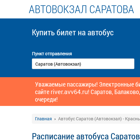
АВТОВОКЗАЛ САРАТОВА
Купить билет
на автобус
Пункт отправления
Уважаемые пассажиры! Электронные бил
сайте
river.avv64.ru!
Саратов, Балаково,
очереди!
Главная
Автобус Саратов (Автовокзал) - Красн
Расписание автобуса Саратов 