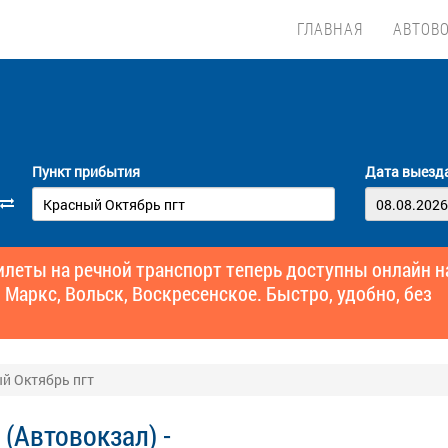
ГЛАВНАЯ
АВТОВ
Пункт прибытия
Дата выезд
еты на речной транспорт теперь доступны онлайн н
 Маркс, Вольск, Воскресенское. Быстро, удобно, без
ый Октябрь пгт
(Автовокзал) -