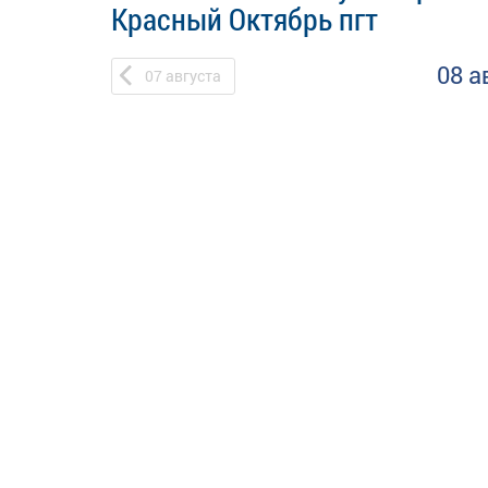
Красный Октябрь пгт
08 а
07
августа