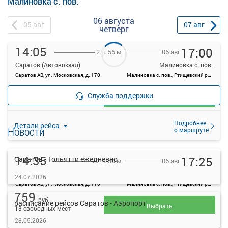
Малиновка с. пов.
06 августа
05
авг
07
авг
четверг
14:05
17:00
06 авг
2 ч. 55 м
Саратов (Автовокзал)
Малиновка с. пов.
Саратов АВ, ул. Московская, д. 170
Малиновка с. пов., Ртищевский район, Саратовская область
—
руб.
Служба поддержки
Загрузить цену
Подробнее
Детали рейса
Новости
о маршруте
14:35
17:25
Саратов - Тольятти ежедневно
06 авг
2 ч. 50 м
Саратов (Автовокзал)
Малиновка с. пов.
24.07.2026
Саратов АВ, ул. Московская, д. 170
Малиновка с. пов., Ртищевский район, Саратовская область
759
руб.
расписание рейсов Саратов - Аэропорт
Выбрать
13 свободных мест
28.05.2026