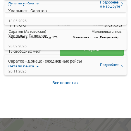
Подробнее
Детали рейса
о маршруте
Хвалынск - Саратов
13.05.2026
17:00
20:05
06 авг
3 ч. 5 м
Саратов (Автовокзал)
Малиновка с. пов.
Хвалынск-Балаково
Саратов АВ, ул. Московская, д. 170
Малиновка с. пов., Ртищевский район, Саратовская область
543.4
28.02.2026
руб.
Выбрать
15 свободных мест
Саратов - Донецк - ежедневные рейсы
Подробнее
Детали рейса
о маршруте
20.11.2025
Все новости »