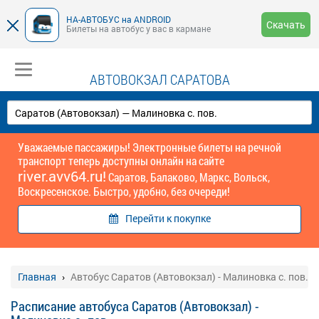
НА-АВТОБУС на ANDROID
Скачать
Билеты на автобус у вас в кармане
АВТОВОКЗАЛ САРАТОВА
Уважаемые пассажиры! Электронные билеты на речной
транспорт теперь доступны онлайн на сайте
river.avv64.ru!
Саратов, Балаково, Маркс, Вольск,
Воскресенское. Быстро, удобно, без очереди!
Перейти к покупке
Главная
Автобус Саратов (Автовокзал) - Малиновка с. пов.
Расписание автобуса Саратов (Автовокзал) -