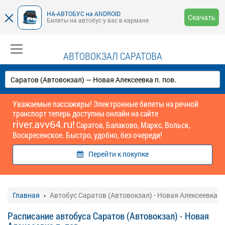
НА-АВТОБУС на ANDROID
Скачать
Билеты на автобус у вас в кармане
АВТОВОКЗАЛ САРАТОВА
Уважаемые пассажиры! Электронные билеты на речной
транспорт теперь доступны онлайн на сайте
river.avv64.ru!
Саратов, Балаково, Маркс, Вольск,
Воскресенское. Быстро, удобно, без очереди!
Перейти к покупке
Главная
Автобус Саратов (Автовокзал) - Новая Алексеевка п.
Расписание автобуса Саратов (Автовокзал) - Новая