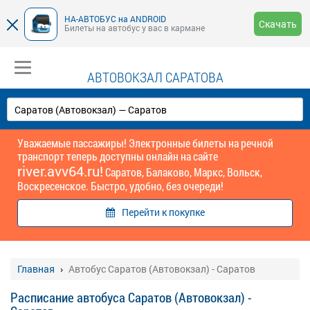
НА-АВТОБУС на ANDROID
Скачать
Билеты на автобус у вас в кармане
АВТОВОКЗАЛ САРАТОВА
Уважаемые пассажиры! Электронные билеты на речной
транспорт теперь доступны онлайн на сайте
river.avv64.ru!
Саратов, Балаково, Маркс, Вольск,
Воскресенское. Быстро, удобно, без очереди!
Перейти к покупке
Главная
Автобус Саратов (Автовокзал) - Саратов
Расписание автобуса Саратов (Автовокзал) -