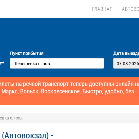
ГЛАВНАЯ
АВТОВ
Пункт прибытия
Дата выезд
еты на речной транспорт теперь доступны онлайн н
 Маркс, Вольск, Воскресенское. Быстро, удобно, без
вка с. пов.
(Автовокзал) -