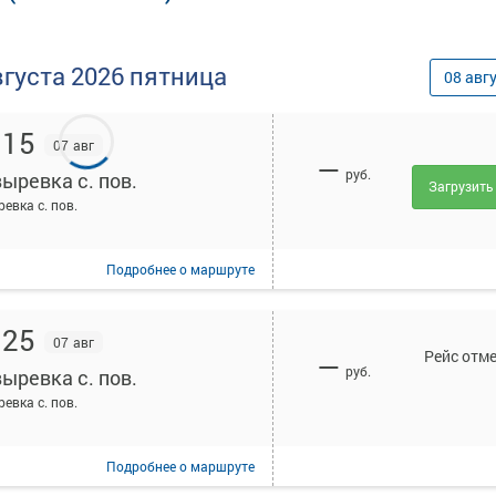
вгуста
2026
пятница
08
авг
:15
07 авг
—
руб.
ыревка с. пов.
Загрузить
евка с. пов.
Подробнее
о маршруте
:25
07 авг
Рейс отм
—
руб.
ыревка с. пов.
евка с. пов.
Подробнее
о маршруте