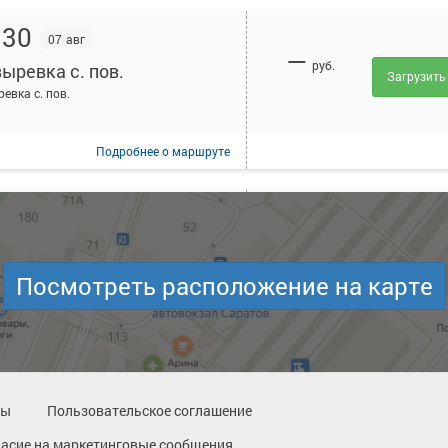
:30
07 авг
—
руб.
ыревка с. пов.
Загрузить
евка с. пов.
Подробнее
о маршруте
:40
07 авг
—
руб.
ыревка с. пов.
Загрузить
евка с. пов.
Посмотреть расположение на карте
Подробнее
о маршруте
:55
07 авг
—
ты
Пользовательское соглашение
руб.
ыревка с. пов.
Загрузить
ласие на маркетинговые сообщения