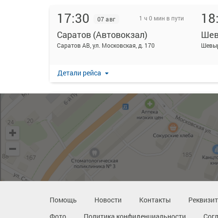
17:30
18
1 ч 0 мин в пути
07 авг
Саратов (Автовокзал)
Шев
Саратов АВ, ул. Московская, д. 170
Шевыр
Детали рейса
18:00
18
40 мин в пути
07 авг
Саратов (Автовокзал)
Шев
Саратов АВ, ул. Московская, д. 170
Шевыр
Детали рейса
21:00
21
55 мин в пути
07 авг
Помощь
Новости
Контакты
Реквизи
Саратов (Автовокзал)
Шев
Фото
Политика конфиденциальности
Сог