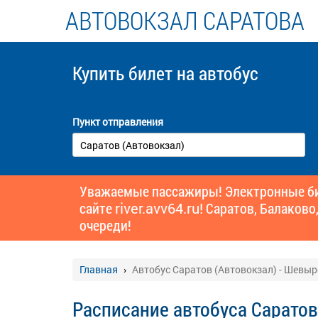
АВТОВОКЗАЛ САРАТОВА
Купить билет
на автобус
Пункт отправления
Уважаемые пассажиры! Электронные бил
сайте
river.avv64.ru!
Саратов, Балаково,
очереди!
Главная
Автобус Саратов (Автовокзал) - Шевыре
Расписание автобуса Саратов 