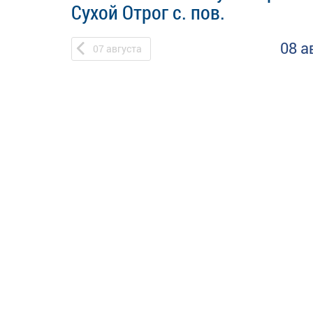
Сухой Отрог с. пов.
08 а
07
августа