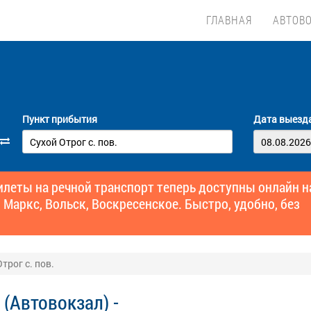
ГЛАВНАЯ
АВТОВ
Пункт прибытия
Дата выезд
еты на речной транспорт теперь доступны онлайн н
 Маркс, Вольск, Воскресенское. Быстро, удобно, без
трог с. пов.
(Автовокзал) -