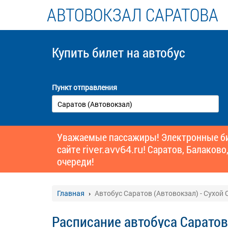
АВТОВОКЗАЛ САРАТОВА
Купить билет
на автобус
Пункт отправления
Уважаемые пассажиры! Электронные бил
сайте
river.avv64.ru!
Саратов, Балаково,
очереди!
Главная
Автобус Саратов (Автовокзал) - Сухой О
Расписание автобуса Саратов 