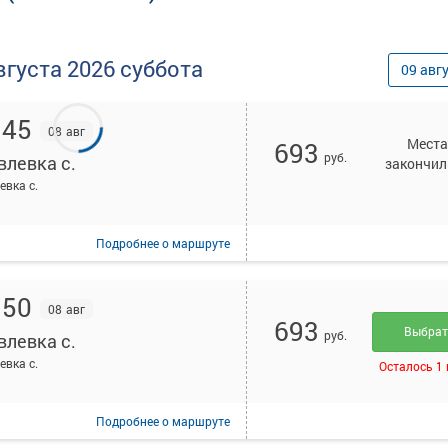
вгуста
2026
суббота
09
авг
:45
08 авг
Места
693
руб.
влевка с.
закончил
евка с.
Подробнее
о маршруте
:50
08 авг
693
Выбра
руб.
влевка с.
евка с.
Осталось 1
Подробнее
о маршруте