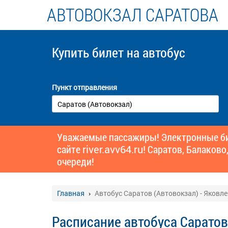
АВТОВОКЗАЛ САРАТОВА
Купить билет
на автобус
Пункт отправления
Уважаемые пассажиры! Электронные бил
сайте
river.avv64.ru!
Саратов, Балаково,
очереди!
Главная
Автобус Саратов (Автовокзал) - Яковле
Расписание автобуса Саратов 