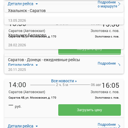
Подробнее
Детали рейса
о маршруте
Хвалынск - Саратов
13.05.2026
13:30
15:36
06 авг
2 ч. 6 м
Саратов (Автовокзал)
Золотовка с. пов.
Хвалынск-Балаково
Саратов АВ, ул. Московская, д. 170
Золотовка с. пов.
—
28.02.2026
руб.
Загрузить цену
Саратов - Донецк - ежедневные рейсы
Подробнее
Детали рейса
о маршруте
20.11.2025
Все новости »
14:00
16:05
06 авг
2 ч. 5 м
Саратов (Автовокзал)
Золотовка с. пов.
Саратов АВ, ул. Московская, д. 170
Золотовка с. пов.
—
руб.
Загрузить цену
Подробнее
Детали рейса