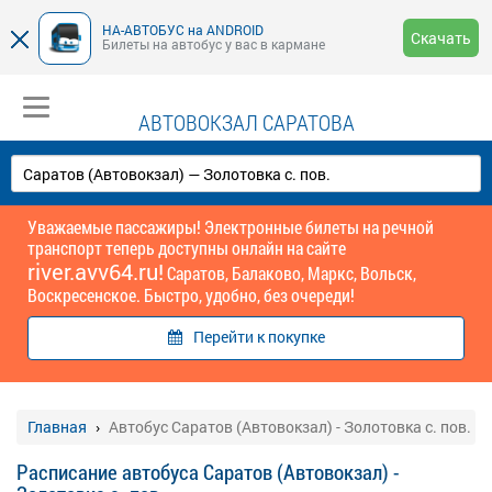
НА-АВТОБУС на ANDROID
Скачать
Билеты на автобус у вас в кармане
АВТОВОКЗАЛ САРАТОВА
Уважаемые пассажиры! Электронные билеты на речной
транспорт теперь доступны онлайн на сайте
river.avv64.ru!
Саратов, Балаково, Маркс, Вольск,
Воскресенское. Быстро, удобно, без очереди!
Перейти к покупке
Главная
Автобус Саратов (Автовокзал) - Золотовка с. пов.
Расписание автобуса Саратов (Автовокзал) -