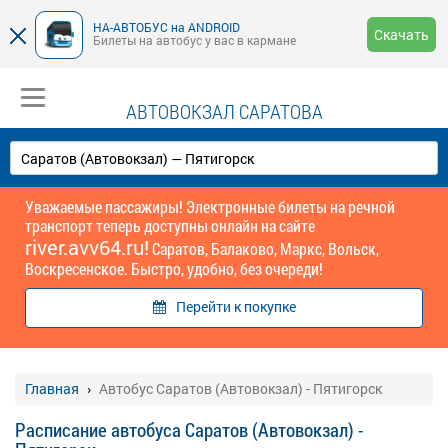
НА-АВТОБУС на ANDROID
Скачать
Билеты на автобус у вас в кармане
АВТОВОКЗАЛ САРАТОВА
Уважаемые пассажиры! Электронные билеты на речной
транспорт теперь доступны онлайн на сайте
river.avv64.ru!
Саратов, Балаково, Маркс, Вольск,
Воскресенское. Быстро, удобно, без очереди!
Перейти к покупке
Главная
Автобус Саратов (Автовокзал) - Пятигорск
Расписание автобуса Саратов (Автовокзал) -