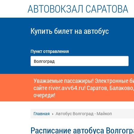
АВТОВОКЗАЛ САРАТОВА
Купить билет
на автобус
Пункт отправления
Уважаемые пассажиры! Электронные бил
сайте
river.avv64.ru!
Саратов, Балаково,
очереди!
Главная
Автобус Волгоград - Майкоп
Расписание автобуса Волгогр