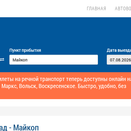
ГЛАВНАЯ
АВТОВ
Пункт прибытия
Дата выезд
еты на речной транспорт теперь доступны онлайн н
 Маркс, Вольск, Воскресенское. Быстро, удобно, без
ад - Майкоп