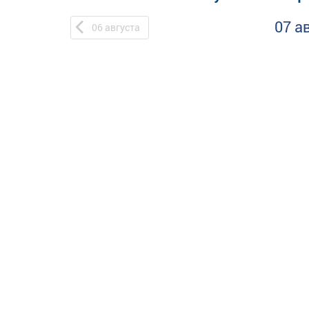
07 а
06
августа