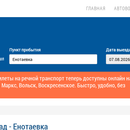
ГЛАВНАЯ
АВТОВ
Пункт прибытия
Дата выезд
еты на речной транспорт теперь доступны онлайн н
 Маркс, Вольск, Воскресенское. Быстро, удобно, без
ад - Енотаевка