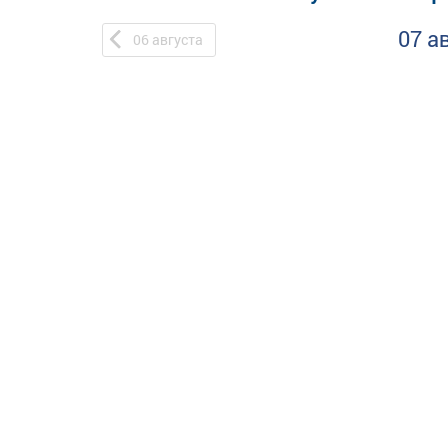
07 а
06
августа