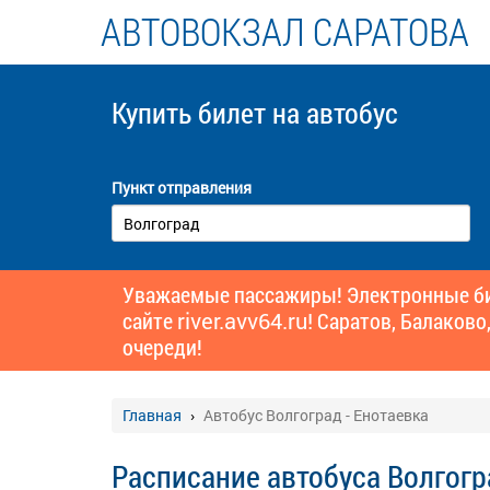
АВТОВОКЗАЛ САРАТОВА
Купить билет
на автобус
Пункт отправления
Уважаемые пассажиры! Электронные бил
сайте
river.avv64.ru!
Саратов, Балаково,
очереди!
Главная
Автобус Волгоград - Енотаевка
Расписание автобуса Волгогр