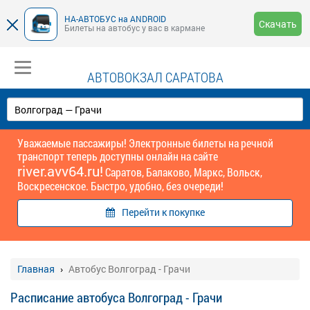
НА-АВТОБУС на ANDROID
Скачать
Билеты на автобус у вас в кармане
АВТОВОКЗАЛ САРАТОВА
Уважаемые пассажиры! Электронные билеты на речной
транспорт теперь доступны онлайн на сайте
river.avv64.ru!
Саратов, Балаково, Маркс, Вольск,
Воскресенское. Быстро, удобно, без очереди!
Перейти к покупке
Главная
Автобус Волгоград - Грачи
Расписание автобуса Волгоград - Грачи