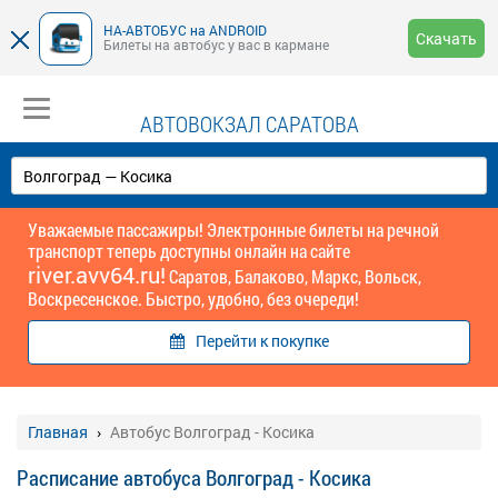
НА-АВТОБУС на ANDROID
Скачать
Билеты на автобус у вас в кармане
АВТОВОКЗАЛ САРАТОВА
Уважаемые пассажиры! Электронные билеты на речной
транспорт теперь доступны онлайн на сайте
river.avv64.ru!
Саратов, Балаково, Маркс, Вольск,
Воскресенское. Быстро, удобно, без очереди!
Перейти к покупке
Главная
Автобус Волгоград - Косика
Расписание автобуса Волгоград - Косика