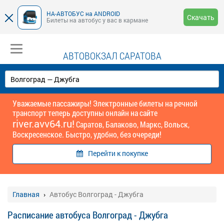
НА-АВТОБУС на ANDROID
Скачать
Билеты на автобус у вас в кармане
АВТОВОКЗАЛ САРАТОВА
Уважаемые пассажиры! Электронные билеты на речной
транспорт теперь доступны онлайн на сайте
river.avv64.ru!
Саратов, Балаково, Маркс, Вольск,
Воскресенское. Быстро, удобно, без очереди!
Перейти к покупке
Главная
Автобус Волгоград - Джубга
Расписание автобуса Волгоград - Джубга