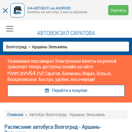
НА-АВТОБУС на ANDROID
Скачать
Билеты на автобус у вас в кармане
АВТОВОКЗАЛ САРАТОВА
Уважаемые пассажиры! Электронные билеты на речной
транспорт теперь доступны онлайн на сайте
river.avv64.ru!
Саратов, Балаково, Маркс, Вольск,
Воскресенское. Быстро, удобно, без очереди!
Перейти к покупке
Главная
Автобус Волгоград - Аршань-Зельмень
Расписание автобуса Волгоград - Аршань-