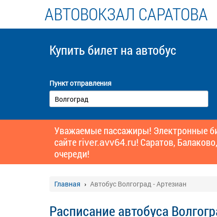
АВТОВОКЗАЛ САРАТОВА
Купить билет
на автобус
Пункт отправления
Уважаемые пассажиры! Электронные бил
сайте
river.avv64.ru!
Саратов, Балаково,
очереди!
Главная
Автобус Волгоград - Артезиан
Расписание автобуса Волгогр