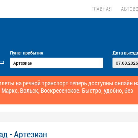
ГЛАВНАЯ
АВТОВ
Пункт прибытия
Дата выезд
еты на речной транспорт теперь доступны онлайн н
 Маркс, Вольск, Воскресенское. Быстро, удобно, без
ад - Артезиан