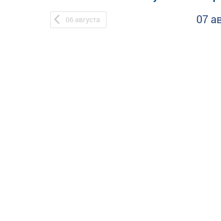
07 а
06
августа