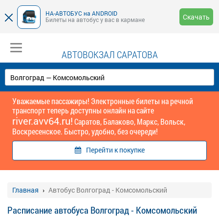
НА-АВТОБУС на ANDROID
Скачать
Билеты на автобус у вас в кармане
АВТОВОКЗАЛ САРАТОВА
Уважаемые пассажиры! Электронные билеты на речной
транспорт теперь доступны онлайн на сайте
river.avv64.ru!
Саратов, Балаково, Маркс, Вольск,
Воскресенское. Быстро, удобно, без очереди!
Перейти к покупке
Главная
Автобус Волгоград - Комсомольский
Расписание автобуса Волгоград - Комсомольский