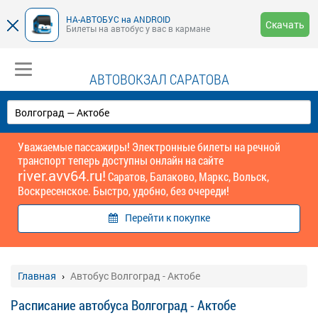
НА-АВТОБУС на ANDROID
Скачать
Билеты на автобус у вас в кармане
АВТОВОКЗАЛ САРАТОВА
Уважаемые пассажиры! Электронные билеты на речной
транспорт теперь доступны онлайн на сайте
river.avv64.ru!
Саратов, Балаково, Маркс, Вольск,
Воскресенское. Быстро, удобно, без очереди!
Перейти к покупке
Главная
Автобус Волгоград - Актобе
Расписание автобуса Волгоград - Актобе