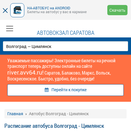
НА-АВТОБУС на ANDROID
Скачать
Билеты на автобус у вас в кармане
АВТОВОКЗАЛ САРАТОВА
Уважаемые пассажиры! Электронные билеты на речной
транспорт теперь доступны онлайн на сайте
river.avv64.ru!
Саратов, Балаково, Маркс, Вольск,
Воскресенское. Быстро, удобно, без очереди!
Перейти к покупке
Главная
Автобус Волгоград - Цимлянск
Расписание автобуса Волгоград - Цимлянск