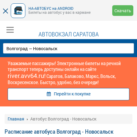
НА-АВТОБУС на ANDROID
Скачать
Билеты на автобус у вас в кармане
АВТОВОКЗАЛ САРАТОВА
Уважаемые пассажиры! Электронные билеты на речной
транспорт теперь доступны онлайн на сайте
river.avv64.ru!
Саратов, Балаково, Маркс, Вольск,
Воскресенское. Быстро, удобно, без очереди!
Перейти к покупке
Главная
Автобус Волгоград - Новосальск
Расписание автобуса Волгоград - Новосальск